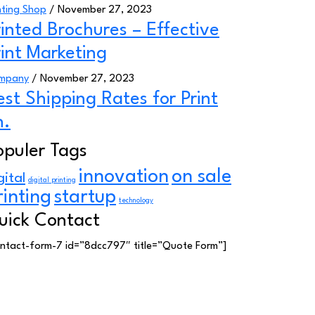
nting Shop
/ November 27, 2023
rinted Brochures – Effective
rint Marketing
mpany
/ November 27, 2023
est Shipping Rates for Print
n.
opuler Tags
innovation
on sale
gital
digital printing
rinting
startup
technology
uick Contact
ntact-form-7 id=”8dcc797″ title=”Quote Form”]