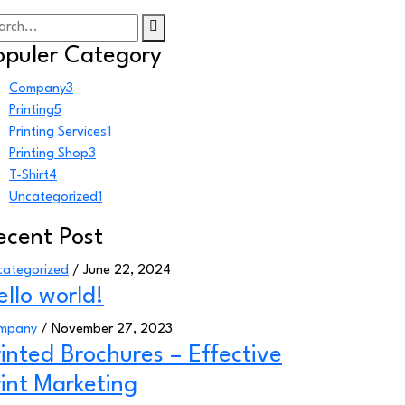
opuler Category
Company
3
Printing
5
Printing Services
1
Printing Shop
3
T-Shirt
4
Uncategorized
1
ecent Post
categorized
/ June 22, 2024
ello world!
mpany
/ November 27, 2023
rinted Brochures – Effective
rint Marketing