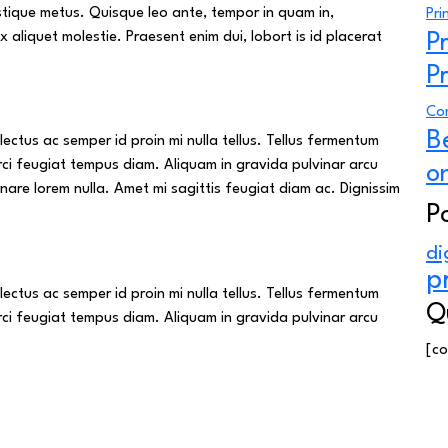
stique metus. Quisque leo ante, tempor in quam in,
Pri
 aliquet molestie. Praesent enim dui, lobort is id placerat
P
P
Co
B
ectus ac semper id proin mi nulla tellus. Tellus fermentum
ci feugiat tempus diam. Aliquam in gravida pulvinar arcu
o
rnare lorem nulla. Amet mi sagittis feugiat diam ac. Dignissim
P
di
p
ectus ac semper id proin mi nulla tellus. Tellus fermentum
Q
ci feugiat tempus diam. Aliquam in gravida pulvinar arcu
[co