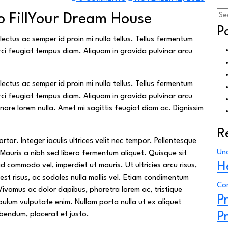
to FillYour Dream House
P
ectus ac semper id proin mi nulla tellus. Tellus fermentum
ci feugiat tempus diam. Aliquam in gravida pulvinar arcu
ectus ac semper id proin mi nulla tellus. Tellus fermentum
ci feugiat tempus diam. Aliquam in gravida pulvinar arcu
rnare lorem nulla. Amet mi sagittis feugiat diam ac. Dignissim
R
or. Integer iaculis ultrices velit nec tempor. Pellentesque
Un
Mauris a nibh sed libero fermentum aliquet. Quisque sit
H
ommodo vel, imperdiet ut mauris. Ut ultricies arcu risus,
 est risus, ac sodales nulla mollis vel. Etiam condimentum
Co
Vivamus ac dolor dapibus, pharetra lorem ac, tristique
P
bulum vulputate enim. Nullam porta nulla ut ex aliquet
P
ibendum, placerat et justo.