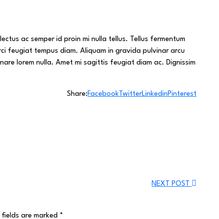
ectus ac semper id proin mi nulla tellus. Tellus fermentum
ci feugiat tempus diam. Aliquam in gravida pulvinar arcu
rnare lorem nulla. Amet mi sagittis feugiat diam ac. Dignissim
Share:
Facebook
Twitter
Linkedin
Pinterest
NEXT POST
 fields are marked
*